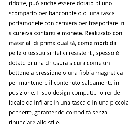
ridotte, può anche essere dotato di uno
scomparto per banconote o di una tasca
portamonete con cerniera per trasportare in
sicurezza contanti e monete. Realizzato con
materiali di prima qualità, come morbida
pelle o tessuti sintetici resistenti, spesso è
dotato di una chiusura sicura come un
bottone a pressione o una fibbia magnetica
per mantenere il contenuto saldamente in
posizione. Il suo design compatto lo rende
ideale da infilare in una tasca o in una piccola
pochette, garantendo comodità senza
rinunciare allo stile.