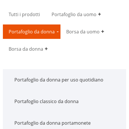
Tutti i prodotti
Portafoglio da uomo
Portafoglio da donna
Borsa da uomo
Borsa da donna
Portafoglio da donna per uso quotidiano
Portafoglio classico da donna
Portafoglio da donna portamonete