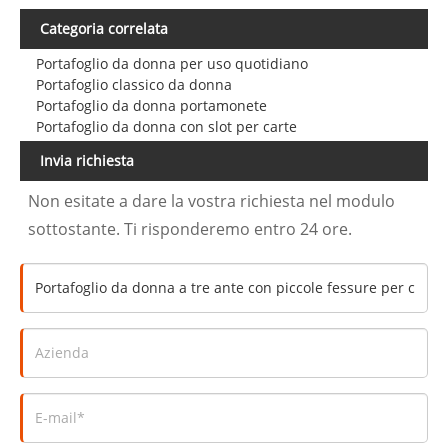
Categoria correlata
Portafoglio da donna per uso quotidiano
Portafoglio classico da donna
Portafoglio da donna portamonete
Portafoglio da donna con slot per carte
Invia richiesta
Non esitate a dare la vostra richiesta nel modulo
sottostante. Ti risponderemo entro 24 ore.