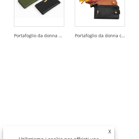
Portafoglio da donna portamonete con cerniera in PU goffrato con slot per carte
Portafoglio da donna con finestra identificativa con slot per carte con chiusura a scatto
X