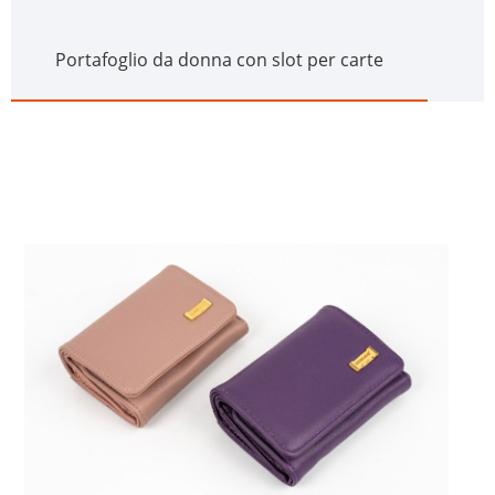
Portafoglio da donna con slot per carte