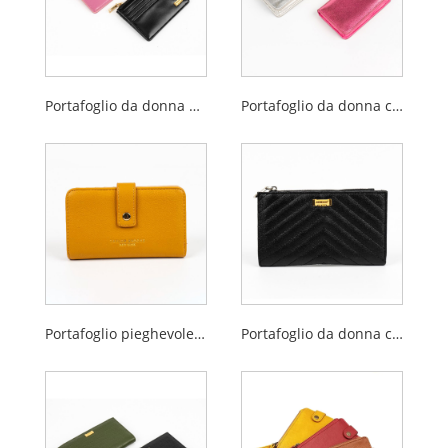
Portafoglio da donna portamonete con organizer per carte in morbido PU
Portafoglio da donna con piccole fessure per carte
Portafoglio pieghevole da donna con striscia
Portafoglio da donna con cerniera trapuntata con chiusura a scatto