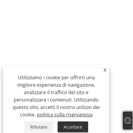
X
Utilizziamo i cookie per offrirti una
migliore esperienza di navigazione,
analizzare il traffico del sito e
personalizzare i contenuti. Utilizzando
questo sito, accetti il ​​nostro utilizzo dei
cookie.
politica sulla riservatezza
Rifiutare
Accettare