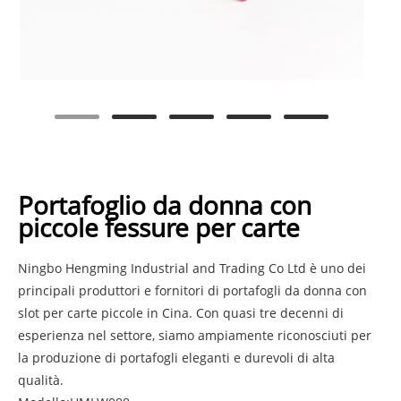
Portafoglio da donna con
piccole fessure per carte
Ningbo Hengming Industrial and Trading Co Ltd è uno dei
principali produttori e fornitori di portafogli da donna con
slot per carte piccole in Cina. Con quasi tre decenni di
esperienza nel settore, siamo ampiamente riconosciuti per
la produzione di portafogli eleganti e durevoli di alta
qualità.