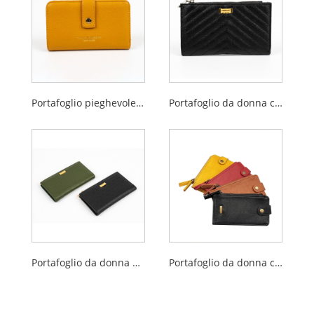
Portafoglio pieghevole da donna con striscia
Portafoglio da donna con cerniera trapuntata con chiusura a scatto
Portafoglio da donna portamonete con cerniera in PU goffrato con slot per carte
Portafoglio da donna con finestra identificativa con slot per carte con chiusura a scatto