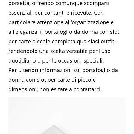
borsetta, offrendo comunque scomparti
essenziali per contanti e ricevute. Con
particolare attenzione all'organizzazione e
all'eleganza, il portafoglio da donna con slot
per carte piccole completa qualsiasi outfit,
rendendolo una scelta versatile per l'uso
quotidiano o per le occasioni speciali.
Per ulteriori informazioni sul portafoglio da
donna con slot per carte di piccole
dimensioni, non esitate a contattarci.