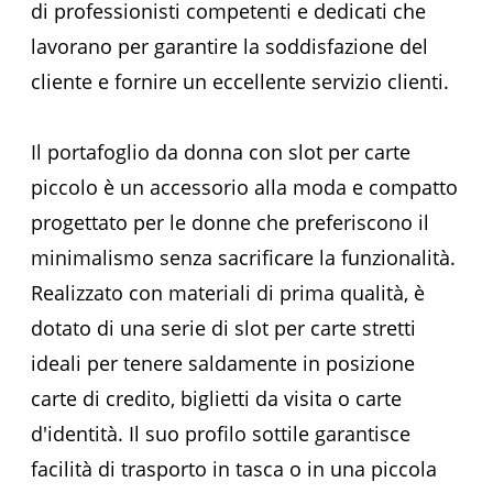
di professionisti competenti e dedicati che
lavorano per garantire la soddisfazione del
cliente e fornire un eccellente servizio clienti.
Il portafoglio da donna con slot per carte
piccolo è un accessorio alla moda e compatto
progettato per le donne che preferiscono il
minimalismo senza sacrificare la funzionalità.
Realizzato con materiali di prima qualità, è
dotato di una serie di slot per carte stretti
ideali per tenere saldamente in posizione
carte di credito, biglietti da visita o carte
d'identità. Il suo profilo sottile garantisce
facilità di trasporto in tasca o in una piccola