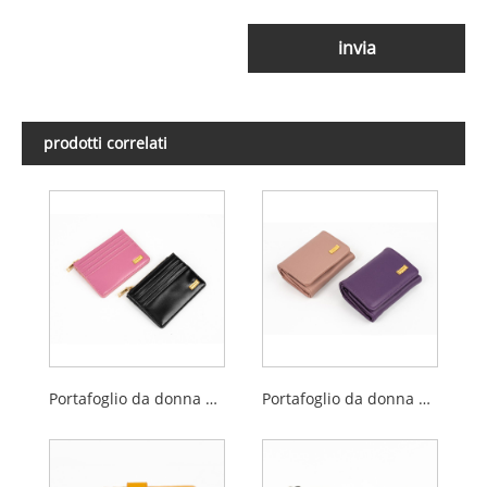
invia
prodotti correlati
Portafoglio da donna portamonete con organizer per carte in morbido PU
Portafoglio da donna a tre ante con piccole fessure per carte