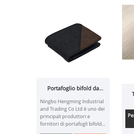
Portafoglio bifold da
uomo in PU
Ningbo Hengming Industrial
mu
and Trading Co Ltd è uno dei
Pe
principali produttori e
fornitori di portafogli bifold
da uomo in Pu in Cina. Con