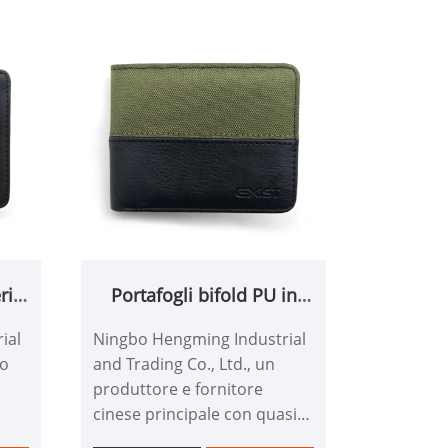
riti
Portafogli bifold PU in
poliestere per uomini
ial
Ningbo Hengming Industrial
i
no
and Trading Co., Ltd., un
produttore e fornitore
cinese principale con quasi
per
30 anni di competenza,