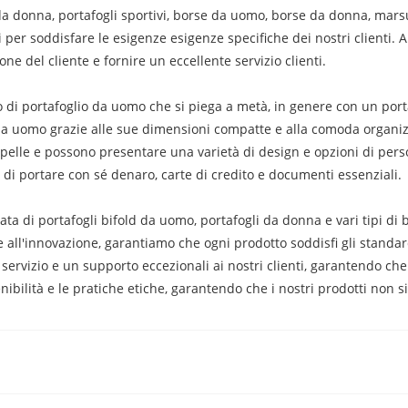
da donna, portafogli sportivi, borse da uomo, borse da donna, marsupi
 per soddisfare le esigenze esigenze specifiche dei nostri clienti.
ne del cliente e fornire un eccellente servizio clienti.
ipo di portafoglio da uomo che si piega a metà, in genere con un por
li da uomo grazie alle sue dimensioni compatte e alla comoda organiz
pelle e possono presentare una varietà di design e opzioni di perso
 di portare con sé denaro, carte di credito e documenti essenziali.
ta di portafogli bifold da uomo, portafogli da donna e vari tipi di 
 all'innovazione, garantiamo che ogni prodotto soddisfi gli standard 
 servizio e un supporto eccezionali ai nostri clienti, garantendo che
ibilità e le pratiche etiche, garantendo che i nostri prodotti non s