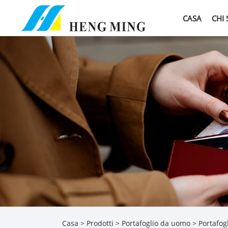
CASA
CHI
Casa
>
Prodotti
>
Portafoglio da uomo
> Portafog