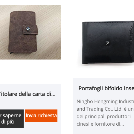
Portafogli bifoldo inse
Titolare della carta di
per titoli di carta
blocco Rfid
Ningbo Hengming Industr
rimovibili per uomin
ltifunzionale di ultimo
and Trading Co., Ltd. è u
design per uomo
r saperne
Invia richiesta
dei principali produttori
di più
cinesi e fornitore di
portafogli bifoldi inseriti 