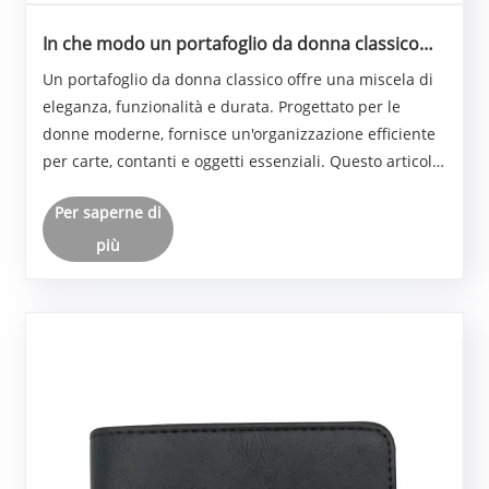
In che modo un portafoglio da donna classico
può migliorare l'organizzazione quotidiana?
Un portafoglio da donna classico offre una miscela di
eleganza, funzionalità e durata. Progettato per le
donne moderne, fornisce un'organizzazione efficiente
per carte, contanti e oggetti essenziali. Questo articolo
esplora le caratteristiche, le specifiche e i vantaggi
Per saperne di
pratici dell'utilizzo di un p......
più