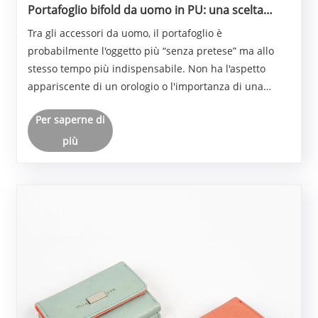
Portafoglio bifold da uomo in PU: una scelta
quotidiana per il pragmatico
Tra gli accessori da uomo, il portafoglio è
probabilmente l'oggetto più “senza pretese” ma allo
stesso tempo più indispensabile. Non ha l'aspetto
appariscente di un orologio o l'importanza di una
cintura, ma ogni giorno, quando esci, sta
Per saperne di
tranquillamente in tasca, tenendo le tue carte, contanti
e car......
più