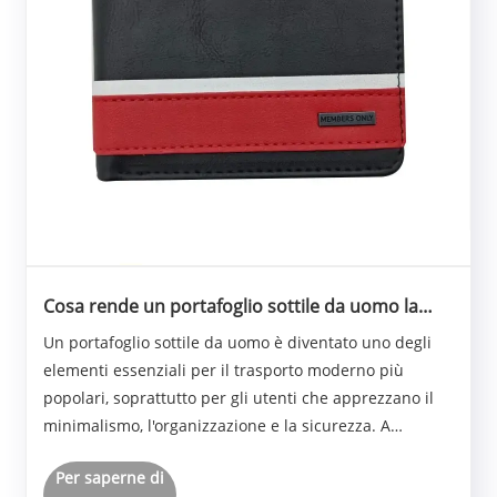
Cosa rende un portafoglio sottile da uomo la
scelta più intelligente per il trasporto
Un portafoglio sottile da uomo è diventato uno degli
quotidiano?
elementi essenziali per il trasporto moderno più
popolari, soprattutto per gli utenti che apprezzano il
minimalismo, l'organizzazione e la sicurezza. A
differenza dei tradizionali portafogli ingombranti, i
Per saperne di
portafogli sottili si concentrano sull'ef......