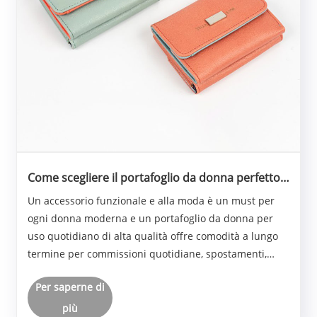
Come scegliere il portafoglio da donna perfetto
per l'uso quotidiano in termini di comfort, stile e
Un accessorio funzionale e alla moda è un must per
resistenza?
ogni donna moderna e un portafoglio da donna per
uso quotidiano di alta qualità offre comodità a lungo
termine per commissioni quotidiane, spostamenti,
viaggi ed eventi sociali. Questa guida esplora funzioni
Per saperne di
essenziali, vantaggi materiali, design po......
più