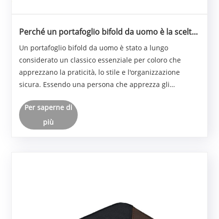
Perché un portafoglio bifold da uomo è la scelta
intelligente per il trasporto quotidiano?
Un portafoglio bifold da uomo è stato a lungo
considerato un classico essenziale per coloro che
apprezzano la praticità, lo stile e l'organizzazione
sicura. Essendo una persona che apprezza gli
accessori durevoli, mi chiedo spesso: cosa definisce
Per saperne di
veramente un portafoglio affidabile? La risposta
rima......
più