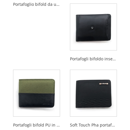
Portafoglio bifold da uomo in PU
Portafogli bifoldo inseriti per titoli di carta rimovibili per uomini
Portafogli bifold PU in poliestere per uomini
Soft Touch Pha portafogli bifold per uomini