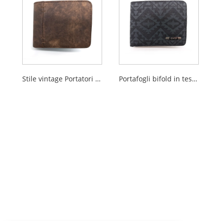
Stile vintage Portatori Bifold PU per uomini
Portafogli bifold in tessuto in poliestere stampato motivi per uomini