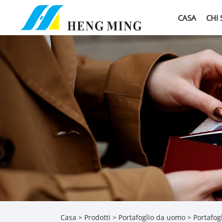
CASA
CHI
Casa
>
Prodotti
>
Portafoglio da uomo
>
Portafog