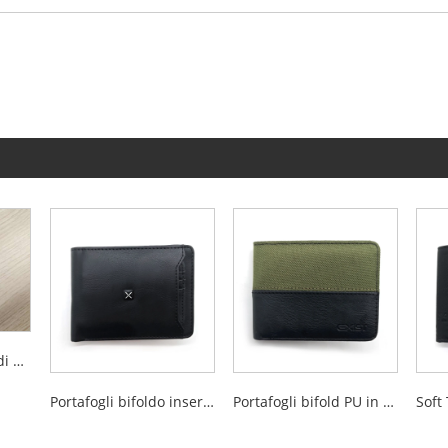
Titolare della carta di blocco Rfid multifunzionale di ultimo design per uomo
Portafogli bifoldo inseriti per titoli di carta rimovibili per uomini
Portafogli bifold PU in poliestere per uomini