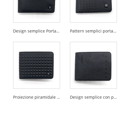
Design semplice Portatori bifold PU con tasca con cerniera e slot multi
Pattern semplici portafogli bifold incisi per uomini
Proiezione piramidale Portatori bifold per uomini
Design semplice con portafogli bifoldi incisi sul logo per uomini