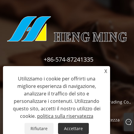
+86-574-87241335
X
inquiry@hengmingnb.com
Utilizziamo i cookie per offrirti una
migliore esperienza di navigazione,
analizzare il traffico del sito e
personalizzare i contenuti. Utilizzando
Copyright © 2024 Ningbo HengMing Industiral and Trading Co.,
questo sito, accetti il ​​nostro utilizzo dei
Ltd. Tutti i diritti riservati.
cookie.
politica sulla riservatezza
Links
Sitemap
RSS
XML
politica sulla riservatezza
Rifiutare
Accettare