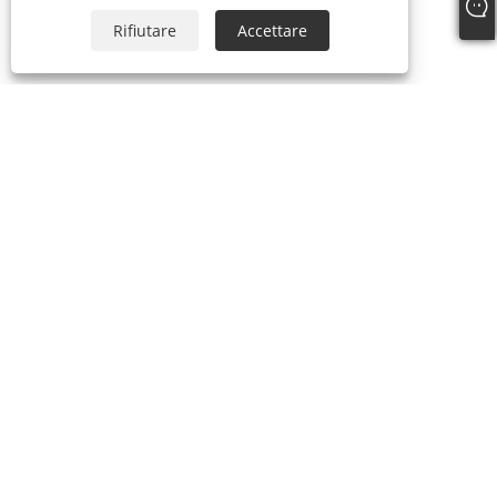
Rifiutare
Accettare
+86-574-87241335
inquiry@hengmingnb.com
Copyright © 2024 Ningbo HengMing Industiral and Trading Co.,